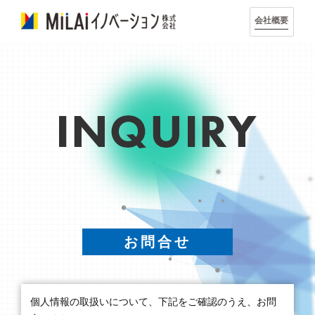
コ
会社概要
ン
テ
ン
ツ
へ
ス
キ
ッ
お問合せ
プ
個人情報の取扱いについて、下記をご確認のうえ、お問